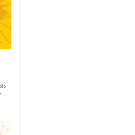
plo,
5