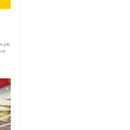
m job
que