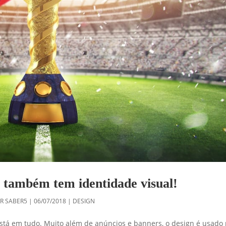
também tem identidade visual!
OR
SABER5
|
06/07/2018
|
DESIGN
tá em tudo. Muito além de anúncios e banners, o design é usado