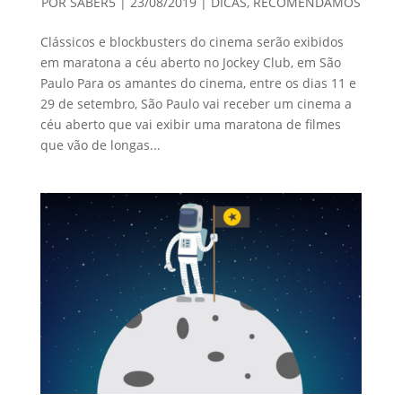
POR
SABER5
|
23/08/2019
|
DICAS
,
RECOMENDAMOS
Clássicos e blockbusters do cinema serão exibidos
em maratona a céu aberto no Jockey Club, em São
Paulo Para os amantes do cinema, entre os dias 11 e
29 de setembro, São Paulo vai receber um cinema a
céu aberto que vai exibir uma maratona de filmes
que vão de longas...