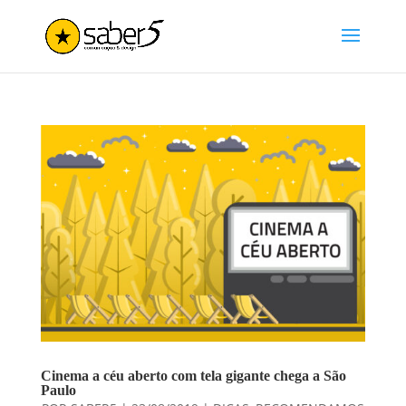
Cinema a céu aberto com tela gigante chega a São
Paulo